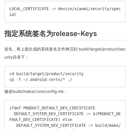
LOCAL_CERTIFICATE := device/xiaomi/security/spec
ial
指定系统签名为release-Keys
首先，将上面生成的系统签名文件拷贝到 build/target/product/sec
urity目录下：
cd build/target/product/security  

cp -f ~/.android-certs/* ./
修改build/make/core/config.mk：
ifdef PRODUCT_DEFAULT_DEV_CERTIFICATE

  DEFAULT_SYSTEM_DEV_CERTIFICATE := $(PRODUCT_DE
FAULT_DEV_CERTIFICATE) else

   DEFAULT_SYSTEM_DEV_CERTIFICATE := build/make/