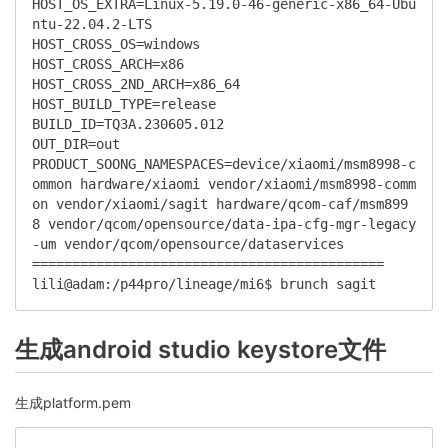
HOST_OS_EXTRA=Linux-5.19.0-46-generic-x86_64-Ubu
ntu-22.04.2-LTS

HOST_CROSS_OS=windows

HOST_CROSS_ARCH=x86

HOST_CROSS_2ND_ARCH=x86_64

HOST_BUILD_TYPE=release

BUILD_ID=TQ3A.230605.012

OUT_DIR=out

PRODUCT_SOONG_NAMESPACES=device/xiaomi/msm8998-c
ommon hardware/xiaomi vendor/xiaomi/msm8998-comm
on vendor/xiaomi/sagit hardware/qcom-caf/msm899
8 vendor/qcom/opensource/data-ipa-cfg-mgr-legacy
-um vendor/qcom/opensource/dataservices

============================================

lili@adam:/p44pro/lineage/mi6$ brunch sagit
生成android studio keystore文件
生成platform.pem