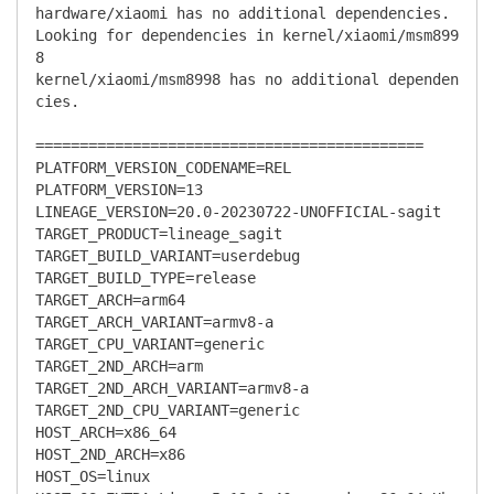
hardware/xiaomi has no additional dependencies.

Looking for dependencies in kernel/xiaomi/msm899
8

kernel/xiaomi/msm8998 has no additional dependen
cies.

============================================

PLATFORM_VERSION_CODENAME=REL

PLATFORM_VERSION=13

LINEAGE_VERSION=20.0-20230722-UNOFFICIAL-sagit

TARGET_PRODUCT=lineage_sagit

TARGET_BUILD_VARIANT=userdebug

TARGET_BUILD_TYPE=release

TARGET_ARCH=arm64

TARGET_ARCH_VARIANT=armv8-a

TARGET_CPU_VARIANT=generic

TARGET_2ND_ARCH=arm

TARGET_2ND_ARCH_VARIANT=armv8-a

TARGET_2ND_CPU_VARIANT=generic

HOST_ARCH=x86_64

HOST_2ND_ARCH=x86

HOST_OS=linux
