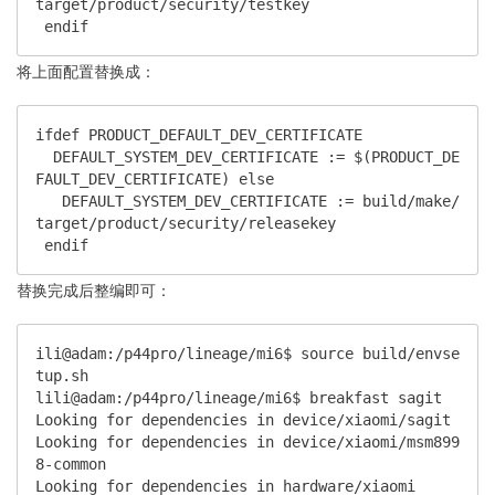
target/product/security/testkey

 endif
将上面配置替换成：
ifdef PRODUCT_DEFAULT_DEV_CERTIFICATE

  DEFAULT_SYSTEM_DEV_CERTIFICATE := $(PRODUCT_DE
FAULT_DEV_CERTIFICATE) else

   DEFAULT_SYSTEM_DEV_CERTIFICATE := build/make/
target/product/security/releasekey

 endif
替换完成后整编即可：
ili@adam:/p44pro/lineage/mi6$ source build/envse
tup.sh 

lili@adam:/p44pro/lineage/mi6$ breakfast sagit 

Looking for dependencies in device/xiaomi/sagit

Looking for dependencies in device/xiaomi/msm899
8-common

Looking for dependencies in hardware/xiaomi
