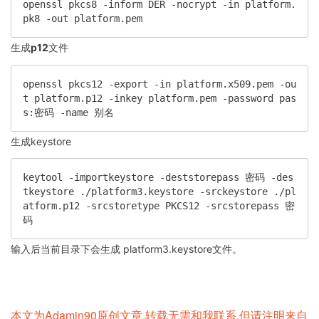
openssl pkcs8 -inform DER -nocrypt -in platform.
pk8 -out platform.pem
生成
p12
文件
openssl pkcs12 -export -in platform.x509.pem -ou
t platform.p12 -inkey platform.pem -password pas
s:密码 -name 别名
生成keystore
keytool -importkeystore -deststorepass 密码 -des
tkeystore ./platform3.keystore -srckeystore ./pl
atform.p12 -srcstoretype PKCS12 -srcstorepass 密
码
输入后当前目录下会生成 platform3.keystore文件。
本文为Adamin90原创文章,转载无需和我联系,但请注明来自