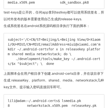
media.x509.pem             sdk_sandbox.pk8
test-keys是公开的，任何app拿到testkey都可以使用系统签名，所
以对外发布的版本需要使用自己生成的release-keys.
生成系统签名在android系统源码根目录执行下面的脚本：
subject='/C=CN/ST=Beijing/L=Beijing View/O=Xiaom
i/OU=MIUI/CN=MIUI/emailAddress=miui@xiaomi.com'm
kdir ~/.android-certsfor x in releasekey platfor
m shared media networkstack; do \

    ./development/tools/make_key ~/.android-cert
s/$x "$subject"; \  done
上面脚本会在用户根目录下创建.android-certs目录，并在该目录下
生成 releaseKey、platform、shared、media、networkstack几种
key文件。提示输入密码直接回车即可。
lili@adam:~/.android-certs$ lsmedia.pk
8         networkstack.x509.pem  releasekey.pk