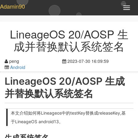
Adamin90
T
o
g
g
LineageOS 20/AOSP 生
l
e
成并替换默认系统签名
n
a
v
peng
2023-07-30 16:09:59
i
Android
g
a
LineageOS 20/AOSP 生成
t
i
并替换默认系统签名
o
n
本文介绍如何将Lineageos中的testKey替换成releaseKey,基
于LineageOS android13。
生成系统签名