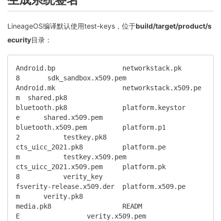
LineageOS编译默认使用test-keys，位于
build/target/product/s
ecurity
目录：
Android.bp                 networkstack.pk
8       sdk_sandbox.x509.pem

Android.mk                 networkstack.x509.pe
m  shared.pk8

bluetooth.pk8              platform.keystor
e      shared.x509.pem

bluetooth.x509.pem         platform.p1
2           testkey.pk8

cts_uicc_2021.pk8          platform.pe
m           testkey.x509.pem

cts_uicc_2021.x509.pem     platform.pk
8           verity_key

fsverity-release.x509.der  platform.x509.pe
m      verity.pk8

media.pk8                  READM
E                 verity.x509.pem
