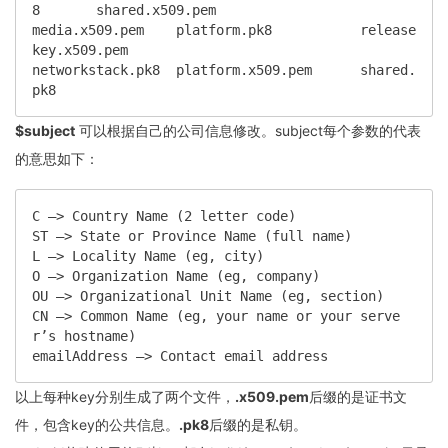
8       shared.x509.pem

media.x509.pem    platform.pk8           release
key.x509.pem

networkstack.pk8  platform.x509.pem      shared.
pk8
$subject
可以根据自己的公司信息修改。subject每个参数的代表
的意思如下：
C —> Country Name (2 letter code)

ST —> State or Province Name (full name)

L —> Locality Name (eg, city)

O —> Organization Name (eg, company)

OU —> Organizational Unit Name (eg, section)

CN —> Common Name (eg, your name or your serve
r’s hostname)

emailAddress —> Contact email address
以上每种key分别生成了两个文件，
.x509.pem
后缀的是证书文
件，包含key的公共信息。
.pk8
后缀的是私钥。