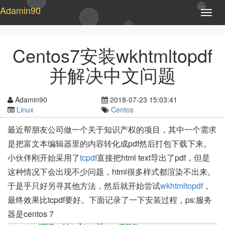
Adamin90
T
o
g
g
Centos7安装wkhtmltopdf
l
e
并解决中文问题
n
a
v
Adamin90
2018-07-23 15:03:41
i
Linux
Centos
g
a
最近帮朋友公司做一个关于知识产权的项目，其中一个需求
t
是把富文本编辑器里的内容转化成pdf然后打包下载下来。
i
o
小伙伴刚开始采用了
tcpdf
直接把html text导出了pdf，但是
n
这种情况下会出现不少问题，html很多样式都渲染不出来。
于是乎只好另寻其他方法，然后就开始尝试
wkhtmltopdf
，
最终效果比tcpdf要好。下面记录了一下安装过程，ps:服务
器是centos 7