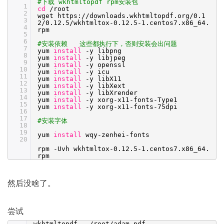
#下载 wkhtmltopdf rpm安装包
1
cd
/root
2
wget https:
//downloads
.wkhtmltopdf.org
/0
.1
3
2
/0
.12.5
/wkhtmltox-0
.12.5-1.centos7.x86_64.
4
rpm
5
6
#安装依赖 这些都执行下，否则安装会出问题
7
yum
install
-y libpng
8
yum
install
-y libjpeg
9
yum
install
-y openssl
10
yum
install
-y icu
11
yum
install
-y libX11
12
yum
install
-y libXext
13
yum
install
-y libXrender
14
yum
install
-y xorg-x11-fonts-Type1
15
yum
install
-y xorg-x11-fonts-75dpi
16
17
#安装字体
18
19
yum
install
wqy-zenhei-fonts
20
rpm -Uvh wkhtmltox-0.12.5-1.centos7.x86_64.
rpm
然后没啥了。
尝试
wkhtmltopdf
/root/adam
.pdf