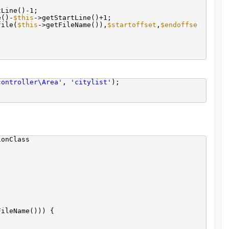
tLine()-1;
e()-
$this
->getStartLine()+1;
file(
$this
->getFileName()),
$startoffset
,
$endoffse
controller\Area'
,
'citylist'
);
ionClass
FileName())) {