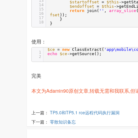
13
$startoffset
=
$this
->getSt
14
$endoffset
=
$this
->getEndL
15
return
join(
''
,
array_slice
16
fset
));
17
}
18
}
使用：
$ce
=
new
ClassExtract(
'app\mobile\c
1
echo
$ce
->getSource();
2
完美
本文为Adamin90原创文章,转载无需和我联系,但请注明来自h
上一篇：
TP5.0和TP5.1 rce远程代码执行漏洞
下一篇：
零散知识备忘