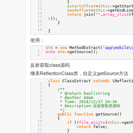
11
}
12
$startoffset
=
$this
->getStar
13
$endoffset
=
$this
->getEndLin
14
return
join(
''
,
array_slice
(
15
t
));
16
}
17
18
}
使用：
$tm
=
new
MethodExtract(
'app\mobile\
1
echo
$tm
->getSource();
2
反射获取class源码
继承ReflectionClass类，自定义getSource方法
class
ClassExtract
extends
\Reflect
1
{
2
/**
3
* @return bool|string
4
* @author Adam
5
* Time: 2018/12/27 20:36
6
* Description:反射获取类源码
7
*/
8
public
function
getSource()
9
{
10
if
(!
file_exists
(
$this
->get
11
return
false;
12
}