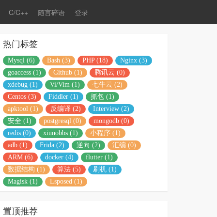
C/C++
随言碎语
登录
热门标签
Mysql (6)
Bash (3)
PHP (18)
Nginx (3)
goaccess (1)
Github (1)
腾讯云 (0)
xdebug (1)
Vi/Vim (1)
七牛云 (2)
Centos (3)
Fiddler (1)
抓包 (1)
apktool (1)
反编译 (2)
Interview (2)
安全 (1)
postgresql (0)
mongodb (0)
redis (0)
xiunobbs (1)
小程序 (1)
adb (1)
Frida (2)
逆向 (2)
汇编 (0)
ARM (6)
docker (4)
flutter (1)
数据结构 (1)
算法 (5)
刷机 (1)
Magisk (1)
Lsposed (1)
置顶推荐