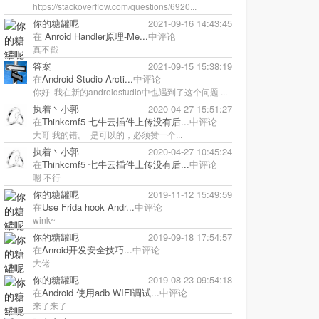
https://stackoverflow.com/questions/6920...
你的糖罐呢
2021-09-16 14:43:45
在
Anroid Handler原理-Me...
中评论
真不戳
答案
2021-09-15 15:38:19
在
Android Studio Arcti...
中评论
你好 我在新的androidstudio中也遇到了这个问题 ...
执着丶小郭
2020-04-27 15:51:27
在
Thinkcmf5 七牛云插件上传没有后...
中评论
大哥 我的错。 是可以的，必须赞一个...
执着丶小郭
2020-04-27 10:45:24
在
Thinkcmf5 七牛云插件上传没有后...
中评论
嗯 不行
你的糖罐呢
2019-11-12 15:49:59
在
Use Frida hook Andr...
中评论
wink~
你的糖罐呢
2019-09-18 17:54:57
在
Anroid开发安全技巧...
中评论
大佬
你的糖罐呢
2019-08-23 09:54:18
在
Android 使用adb WIFI调试...
中评论
来了来了