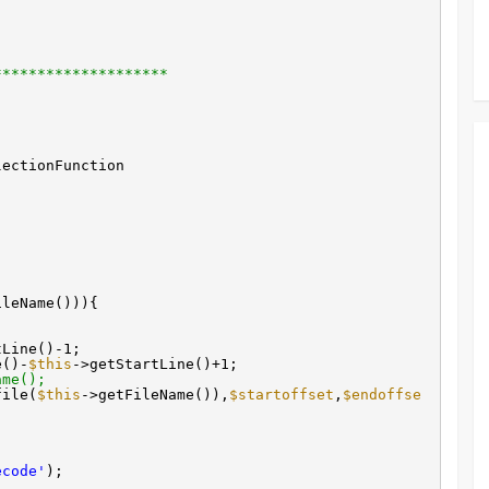
********************
lectionFunction
ileName())){
tLine()-1;
e()-
$this
->getStartLine()+1;
me();
file(
$this
->getFileName()),
$startoffset
,
$endoffse
ecode'
);