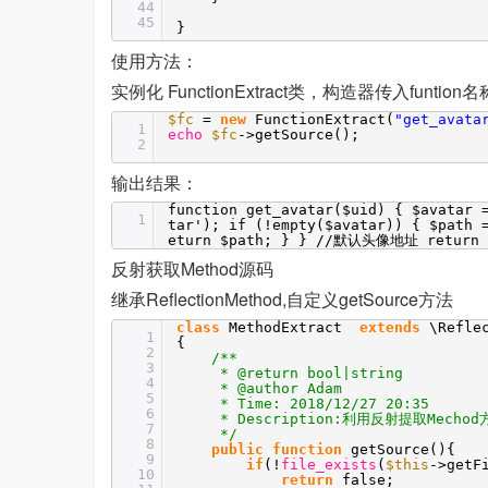
44
45
}
使用方法：
实例化 FunctionExtract类，构造器传入funtion
$fc
=
new
FunctionExtract(
"get_avata
1
echo
$fc
->getSource();
2
输出结果：
function get_avatar($uid) { $avatar 
1
tar'); if (!empty($avatar)) { $path 
eturn $path; } } //默认头像地址 return '
反射获取Method源码
继承ReflectionMethod,自定义getSource方法
class
MethodExtract
extends
\Refle
1
{
2
/**
3
* @return bool|string
4
* @author Adam
5
* Time: 2018/12/27 20:35
6
* Description:利用反射提取Mecho
7
*/
8
public
function
getSource(){
9
if
(!
file_exists
(
$this
->getF
10
return
false;