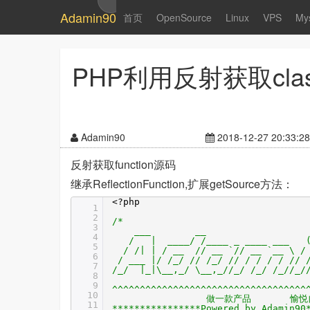
Adamin90
首页
OpenSource
Linux
VPS
My
PHP利用反射获取class 
Adamin90
2018-12-27 20:33:28
反射获取function源码
继承ReflectionFunction,扩展getSource方法：
<?php
1
2
/*
3
___ __ _ _
4
/ | ____/ /____ _ ____ ___ (_
5
/ /| | / __ // __ `// __ `__ \ / 
6
/ ___ |/ /_/ // /_/ // / / / / // 
7
/_/ |_|\__,_/ \__,_//_/ /_/ /_//_
8
9
^^^^^^^^^^^^^^^^^^^^^^^^^^^^^^^^^^^
10
做一款产
11
****************Powered by Adamin90