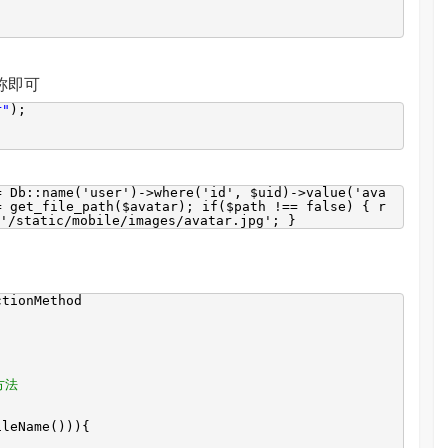
名称即可
r"
);
= Db::name('user')->where('id', $uid)->value('ava
= get_file_path($avatar); if($path !== false) { r
/static/mobile/images/avatar.jpg'; }
ctionMethod
d方法
ileName())){