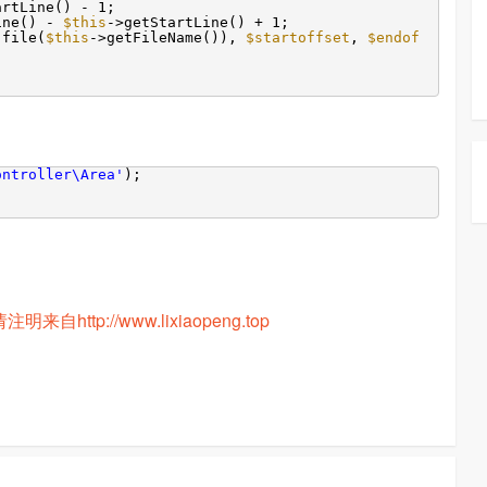
artLine() - 1;
ine() -
$this
->getStartLine() + 1;
(file(
$this
->getFileName()),
$startoffset
,
$endof
ontroller\Area'
);
ttp://www.lixiaopeng.top