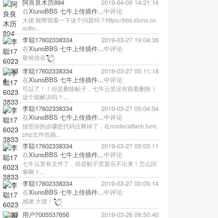
阿良良木历894
2019-04-09 14:21:14
在
XiunoBBS 七牛上传插件...
中评论
大佬 能帮我看一下这个问题吗？https://bbs.xiuno.co
m/thr...
李聪17602338334
2019-03-27 19:04:36
在
XiunoBBS 七牛上传插件...
中评论
敬候佳音
李聪17602338334
2019-03-27 05:11:18
在
XiunoBBS 七牛上传插件...
中评论
可以了！！但是删除帖子，七牛云里没有跟着删除！
这个能解决吗？...
李聪17602338334
2019-03-27 05:04:54
在
XiunoBBS 七牛上传插件...
中评论
按照你的步骤把代码注释掉了，在model/attach.func.
php文件也插...
李聪17602338334
2019-03-27 05:03:11
在
XiunoBBS 七牛上传插件...
中评论
七牛云里有文件了，但是帖子里显示不出来！怎么回
事啊？...
李聪17602338334
2019-03-27 00:09:14
在
XiunoBBS 七牛上传插件...
中评论
感谢 大佬！
用户7005537656
2019-03-26 08:50:40