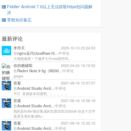
Fiddler Android 7.0以上无法抓取https包问题解
决
零散知识备忘
最新评论
李拜天
2025-10-13 23:24:53
在
nginx反代cloudflare ht...
中评论
大佬能修复一下修罗七牛oss插件吗...
你的糖罐呢
2022-04-24 16:19:52
在
Redmi Note 9 5g（M200...
中评论
giegie
答案
2021-09-16 15:57:57
在
Android Studio Arcti...
中评论
不行 直接版本回退吧。。。。。...
答案
2021-09-16 15:36:18
在
Android Studio Arcti...
中评论
我的是flutter项目集成的百度语音识别sdk 你这个文件
是原生项目集成flu...
答案
2021-09-16 15:32:15
在
Android Studio Arcti...
中评论