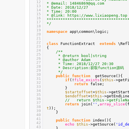
12
* @email: 14846869@qq.com
13
* Date: 2018/12/27
14
* Time: 20:00
15
* @link: https://www.lixiaopeng.top
16
***********************************
17
*/
18
19
namespace
app\common\logic;
20
21
22
class
FunctionExtract
extends
\Ref
23
{
24
/**
25
* @return bool|string
26
* @author Adam
27
* Time: 2018/12/27 20:30
28
* Description:获取function源码
29
*/
30
public
function
getSource(){
31
if
(!
file_exists
(
$this
->getF
32
return
false;
33
}
34
$startoffset
=
$this
->getStar
35
$endoffset
=
$this
->getEndLin
36
// return $this->getFileNa
37
return
join(
''
,
array_slice
(
38
t
));
39
}
40
41
public
function
index(){
42
echo
$this
->getSource(
'id_d
43
}