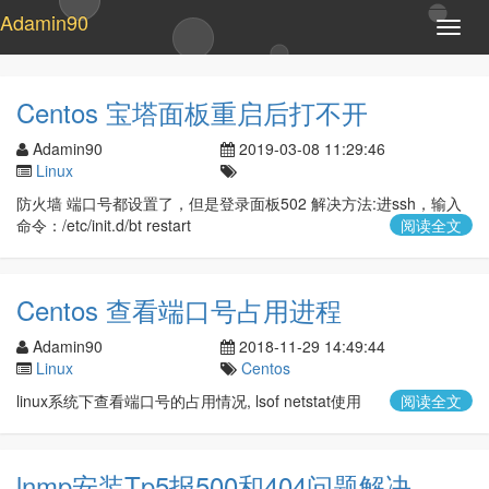
Adamin90
T
o
g
g
Centos 宝塔面板重启后打不开
l
e
Adamin90
2019-03-08 11:29:46
n
Linux
a
防火墙 端口号都设置了，但是登录面板502 解决方法:进ssh，输入
v
命令：/etc/init.d/bt restart
阅读全文
i
g
a
t
Centos 查看端口号占用进程
i
o
Adamin90
2018-11-29 14:49:44
n
Linux
Centos
linux系统下查看端口号的占用情况, lsof netstat使用
阅读全文
lnmp安装Tp5报500和404问题解决