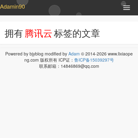
Adamin90
T
o
g
g
拥有
腾讯云
标签的文章
l
e
n
a
Powered by bjyblog modified by
Adam
© 2014-2026 www.lixiaope
v
ng.com 版权所有 ICP证：
鲁ICP备15039297号
i
联系邮箱：14846869@qq.com
g
a
t
i
o
n