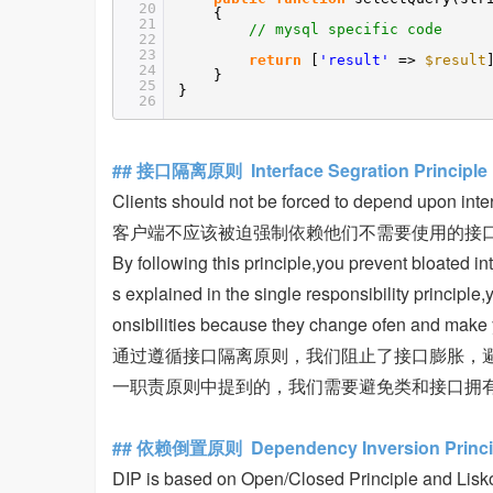
20
{
21
// mysql specific code
22
23
return
[
'result'
=>
$result
24
}
25
}
26
## 接口隔离原则 Interface Segration Principl
Clients should not be forced to depend upon inter
客户端不应该被迫强制依赖他们不需要使用的接
By following this principle,you prevent bloated in
s explained in the single responsibility principle
onsibilities because they change ofen and make 
通过遵循接口隔离原则，我们阻止了接口膨胀，
一职责原则中提到的，我们需要避免类和接口拥
## 依赖倒置原则 Dependency Inversion Princi
DIP is based on Open/Closed Principle and Liskov 