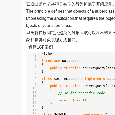
它通过聚焦超类和子类型的行为扩展了开闭原则
The principle defines that objects of a superclass
ut breaking the application.that requires the obj
bjects of your superclass.
里氏替换原则定义超类的对象应该可以在不破坏
象和超类对象表现方式相同。
-
遵循LSP案例
<?php
1
2
interface
Database
3
{
4
public
function
selectQuery(st
5
}
6
7
class
SQLiteDatabase
implements
Dat
8
{
9
public
function
selectQuery(st
10
{
11
// sqlite specific code
12
13
return
$result
;
14
}
15
}
16
17
class
MySQLDatabase
implements
Data