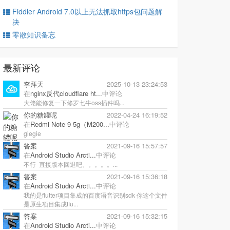
Fiddler Android 7.0以上无法抓取https包问题解
决
零散知识备忘
最新评论
李拜天
2025-10-13 23:24:53
在
nginx反代cloudflare ht...
中评论
大佬能修复一下修罗七牛oss插件吗...
你的糖罐呢
2022-04-24 16:19:52
在
Redmi Note 9 5g（M200...
中评论
giegie
答案
2021-09-16 15:57:57
在
Android Studio Arcti...
中评论
不行 直接版本回退吧。。。。。...
答案
2021-09-16 15:36:18
在
Android Studio Arcti...
中评论
我的是flutter项目集成的百度语音识别sdk 你这个文件
是原生项目集成flu...
答案
2021-09-16 15:32:15
在
Android Studio Arcti...
中评论