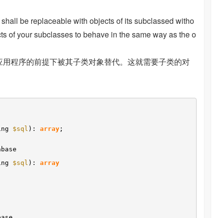
。
 shall be replaceable with objects of its subclassed witho
ects of your subclasses to behave in the same way as the o
应用程序的前提下被其子类对象替代。这就需要子类的对
ring
$sql
):
array
;
abase
ring
$sql
):
array
base