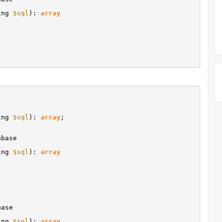
ring
$sql
):
array
ring
$sql
):
array
;
abase
ring
$sql
):
array
base
ring
$sql
):
array