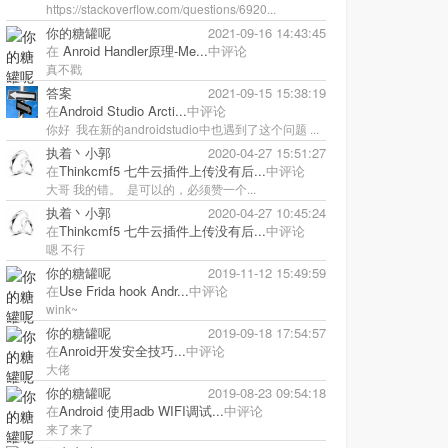
https://stackoverflow.com/questions/6920...
你的糖罐呢
2021-09-16 14:43:45
在
Anroid Handler原理-Me...
中评论
真不戳
答案
2021-09-15 15:38:19
在
Android Studio Arcti...
中评论
你好 我在新的androidstudio中也遇到了这个问题 ...
执着丶小郭
2020-04-27 15:51:27
在
Thinkcmf5 七牛云插件上传没有后...
中评论
大哥 我的错。 是可以的，必须赞一个...
执着丶小郭
2020-04-27 10:45:24
在
Thinkcmf5 七牛云插件上传没有后...
中评论
嗯 不行
你的糖罐呢
2019-11-12 15:49:59
在
Use Frida hook Andr...
中评论
wink~
你的糖罐呢
2019-09-18 17:54:57
在
Anroid开发安全技巧...
中评论
大佬
你的糖罐呢
2019-08-23 09:54:18
在
Android 使用adb WIFI调试...
中评论
来了来了