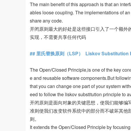
The main benefit of this approach is that an inter
ables loose coupling. The implementations of an 
share any code.
开闭原则最大的好处是这些接口引入了一个额外
实现，不需要共享任何代码
## 里氏替换原则（LSP） Liskov Substitution Pr
The Open/Closed Principle,is one of the key conc
e and reusable software components.But following 
that you can change one part of your system witho
eed to follow the liskov substitution principle to 
开闭原则是面向对象的关键思想，使我们能够编
准则使我们改变软件系统中的部分而不破坏其他
则。
It extends the Open/Closed Principle by focusing 