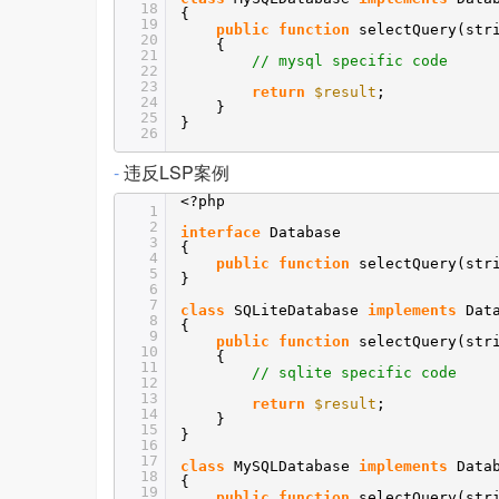
18
{
19
public
function
selectQuery(st
20
{
21
// mysql specific code
22
23
return
$result
;
24
}
25
}
26
-
违反LSP案例
<?php
1
2
interface
Database
3
{
4
public
function
selectQuery(st
5
}
6
7
class
SQLiteDatabase
implements
Dat
8
{
9
public
function
selectQuery(st
10
{
11
// sqlite specific code
12
13
return
$result
;
14
}
15
}
16
17
class
MySQLDatabase
implements
Data
18
{
19
public
function
selectQuery(st