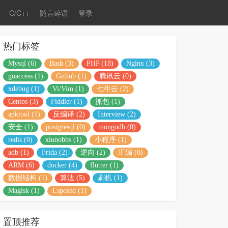
C/C++
随言碎语
登录
热门标签
Mysql (6)
Bash (3)
PHP (18)
Nginx (3)
goaccess (1)
Github (1)
腾讯云 (0)
xdebug (1)
Vi/Vim (1)
七牛云 (2)
Centos (3)
Fiddler (1)
抓包 (1)
apktool (1)
反编译 (2)
Interview (2)
安全 (1)
postgresql (0)
mongodb (0)
redis (0)
xiunobbs (1)
小程序 (1)
adb (1)
Frida (2)
逆向 (2)
汇编 (0)
ARM (6)
docker (4)
flutter (1)
数据结构 (1)
算法 (5)
刷机 (1)
Magisk (1)
Lsposed (1)
置顶推荐