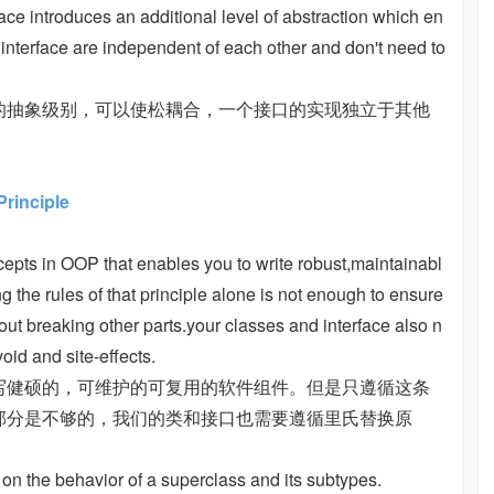
face introduces an additional level of abstraction which en
interface are independent of each other and don't need to
的抽象级别，可以使松耦合，一个接口的实现独立于其他
inciple
epts in OOP that enables you to write robust,maintainabl
the rules of that principle alone is not enough to ensure
ut breaking other parts.your classes and interface also n
avoid and site-effects.
写健硕的，可维护的可复用的软件组件。但是只遵循这条
部分是不够的，我们的类和接口也需要遵循里氏替换原
on the behavior of a superclass and its subtypes.