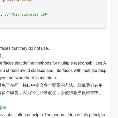
];
// This violates LSP !
e
faces that they do not use.
口。
terfaces that define methods for multiple responsibilities.A
,you should avoid classes and interfaces with multiple resp
your software hard to maintain.
避免了在同一接口中定义多个职责的方法。就像我们在单
有多个职责，因为它们经常改变，会使得程序很难维护。
ple
substitution principle.The general idea of this principle