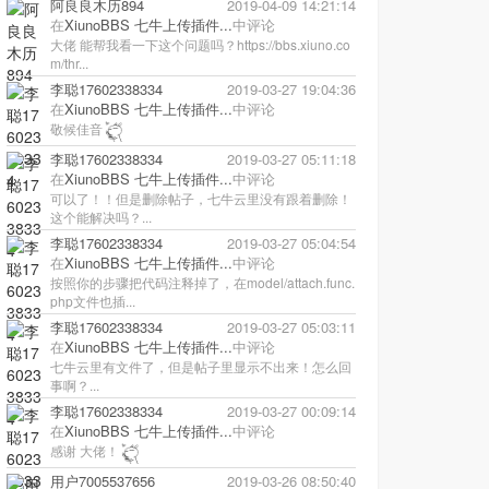
阿良良木历894
2019-04-09 14:21:14
在
XiunoBBS 七牛上传插件...
中评论
大佬 能帮我看一下这个问题吗？https://bbs.xiuno.co
m/thr...
李聪17602338334
2019-03-27 19:04:36
在
XiunoBBS 七牛上传插件...
中评论
敬候佳音
李聪17602338334
2019-03-27 05:11:18
在
XiunoBBS 七牛上传插件...
中评论
可以了！！但是删除帖子，七牛云里没有跟着删除！
这个能解决吗？...
李聪17602338334
2019-03-27 05:04:54
在
XiunoBBS 七牛上传插件...
中评论
按照你的步骤把代码注释掉了，在model/attach.func.
php文件也插...
李聪17602338334
2019-03-27 05:03:11
在
XiunoBBS 七牛上传插件...
中评论
七牛云里有文件了，但是帖子里显示不出来！怎么回
事啊？...
李聪17602338334
2019-03-27 00:09:14
在
XiunoBBS 七牛上传插件...
中评论
感谢 大佬！
用户7005537656
2019-03-26 08:50:40