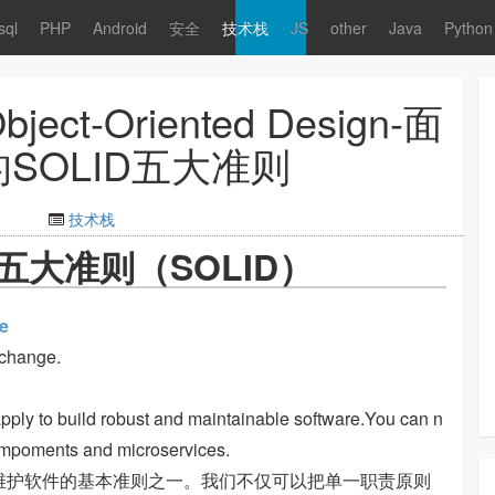
sql
PHP
Android
安全
技术栈
JS
other
Java
Python
Object-Oriented Design-面
SOLID五大准则
技术栈
大准则（SOLID）
e
o change.
 apply to build robust and maintainable software.You can n
e compoments and microservices.
维护软件的基本准则之一。我们不仅可以把单一职责原则