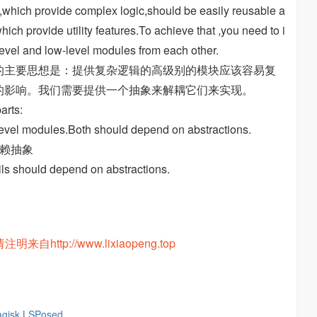
es,which provide complex logic,should be easily reusable a
ch provide utility features.To achieve that ,you need to i
level and low-level modules from each other.
的主要思想是：提供复杂逻辑的高级别的模块应该容易复
的影响。我们需要提供一个抽象来解耦它们来实现。
arts:
evel modules.Both should depend on abstractions.
依赖抽象
ils should depend on abstractions.
ttp://www.lixiaopeng.top
isk,LSPosed