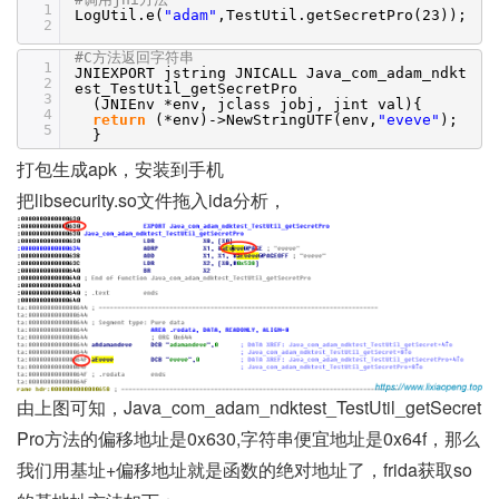
1
LogUtil.e(
"adam"
,TestUtil.getSecretPro(23));
2
#C方法返回字符串
1
JNIEXPORT jstring JNICALL Java_com_adam_ndkt
2
est_TestUtil_getSecretPro
3
(JNIEnv *env, jclass jobj, jint val){
4
return
(*env)->NewStringUTF(env,
"eveve"
);
5
}
打包生成apk，安装到手机
把libsecurity.so文件拖入ida分析，
由上图可知，Java_com_adam_ndktest_TestUtil_getSecret
Pro方法的偏移地址是0x630,字符串便宜地址是0x64f，那么
我们用基址+偏移地址就是函数的绝对地址了，frida获取so