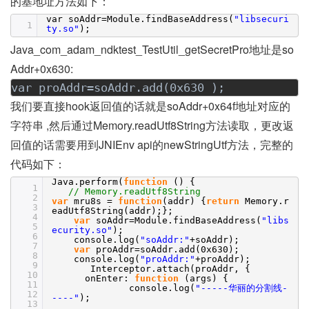
的基地址方法如下：
var soAddr=Module.findBaseAddress(
"libsecuri
1
ty.so"
);
Java_com_adam_ndktest_TestUtil_getSecretPro地址是so
Addr+0x630:
var proAddr=soAddr.add(0x630 );
我们要直接hook返回值的话就是soAddr+0x64f地址对应的
字符串 ,然后通过Memory.readUtf8String方法读取，更改返
回值的话需要用到JNIEnv api的newStringUtf方法，完整的
代码如下：
Java.perform(
function
() {
1
// Memory.readUtf8String
2
var
mru8s =
function
(addr) {
return
Memory.r
3
eadUtf8String(addr);};
4
var
soAddr=Module.findBaseAddress(
"libs
5
ecurity.so"
);
6
console.log(
"soAddr:"
+soAddr);
7
var
proAddr=soAddr.add(0x630);
8
console.log(
"proAddr:"
+proAddr);
9
Interceptor.attach(proAddr, {
10
onEnter:
function
(args) {
11
console.log(
"-----华丽的分割线-
12
----"
);
13