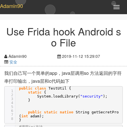
Adamin90
T
o
g
g
Use Frida hook Android s
l
e
o File
n
a
v
Adamin90
2019-11-12 15:29:07
i
安全
g
a
我们自己写一个简单的app，java层调用so 方法返回的字符
t
串打印输出，java层和c代码如下
i
o
public
class
TestUtil {
1
n
static
{
2
System.loadLibrary(
"security"
);
3
}
4
5
6
public
static
native
String getSecretPro
7
(
int
adam);
8
}
#调用jni方法