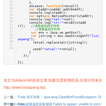
14
},
15
onLeave:
function
(retval){
16
var
staddr=soAddr.add(0x64f);
17
console.log(staddr);
18
var
nat=
new
NativePointer(staddr);
19
console.log(
"nat:"
+nat);
20
console.log(
"str:"
+mru8s(stadd
21
r));
//读取返回的字符串
22
//替换返回字符串
23
var
env = Java.vm.getEnv();
24
var
jstring = env.newStringUtf(
"lixi
25
aopeng"
);
26
retval.replace(ptr(jstring));
27
28
send(
"retval:"
+retval);
}
});
});
本文为Adamin90原创文章,转载无需和我联系,但请注明来自
http://www.lixiaopeng.top
上一篇：
Frida 找不到类： java.lang.ClassNotFoundException: Di
dn't find class
下一篇：
Frida连接远程设备报错:Failed to spawn: unable to conn