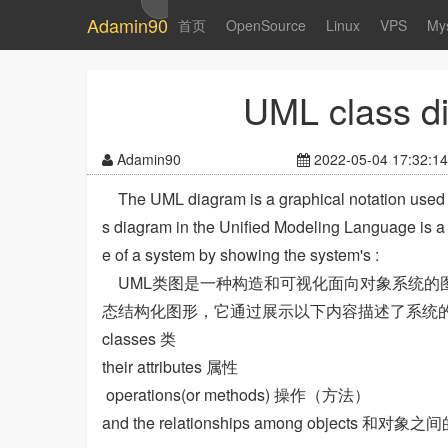
Adamin90
首页
OpenSource
Linux
VPS
My
UML class 
Adamin90
2022-05-04 17:32:14
The UML diagram is a graphical notation used to
s diagram in the Unified Modeling Language is a ty
e of a system by showing the system's :
UML类图是一种构造和可视化面向对象系统的
态结构化图形，它通过展示以下内容描述了系统
classes 类
their attributes 属性
operations(or methods) 操作（方法）
and the relationships among objects 和对