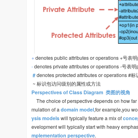
+
denotes public attributes or operations
-
denotes private attributes or operations 
#
denotes protected attributes or operation
~ 标识包访问级别的属性或方法
Perspectives of Class Diagram 类图的视角
The choice of perspective depends on how far a
mulation of a
domain model
,for example,you w
ysis models
will typically feature a mix of
concep
evelopment will typically start with heavy empha
mplementation perspective
.