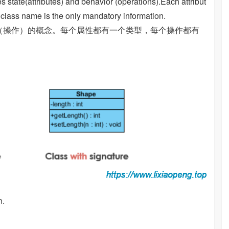
tate(attributes) and behavior (operations).Each attribut
 class name is the only mandatory information.
操作）的概念。每个属性都有一个类型，每个操作都有
n.