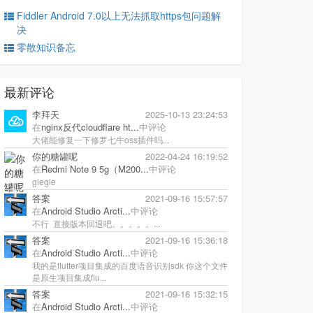
Fiddler Android 7.0以上无法抓取https包问题解
决
零散知识备忘
最新评论
李拜天
2025-10-13 23:24:53
在
nginx反代cloudflare ht...
中评论
大佬能修复一下修罗七牛oss插件吗...
你的糖罐呢
2022-04-24 16:19:52
在
Redmi Note 9 5g（M200...
中评论
giegie
答案
2021-09-16 15:57:57
在
Android Studio Arcti...
中评论
不行 直接版本回退吧。。。。。...
答案
2021-09-16 15:36:18
在
Android Studio Arcti...
中评论
我的是flutter项目集成的百度语音识别sdk 你这个文件
是原生项目集成flu...
答案
2021-09-16 15:32:15
在
Android Studio Arcti...
中评论