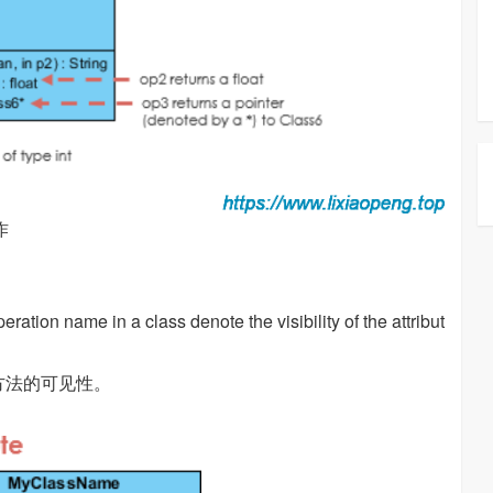
操作
ration name in a class denote the visibility of the attribut
和方法的可见性。