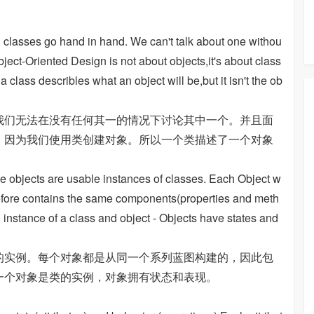
d classes go hand in hand. We can't talk about one withou
Object-Oriented Design is not about objects,it's about class
class describles what an object will be,but it isn't the ob
们无法在没有任何其一的情况下讨论其中一个。并且面
，因为我们使用类创建对象。所以一个类描述了一个对象
le objects are usable instances of classes. Each Object w
erefore contains the same components(properties and meth
n instance of a class and object - Objects have states and
实例。每个对象都是从同一个系列蓝图构建的，因此包
一个对象是类的实例，对象拥有状态和表现。