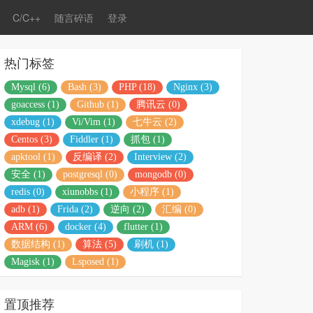
C/C++
随言碎语
登录
热门标签
Mysql (6)
Bash (3)
PHP (18)
Nginx (3)
goaccess (1)
Github (1)
腾讯云 (0)
xdebug (1)
Vi/Vim (1)
七牛云 (2)
Centos (3)
Fiddler (1)
抓包 (1)
apktool (1)
反编译 (2)
Interview (2)
安全 (1)
postgresql (0)
mongodb (0)
redis (0)
xiunobbs (1)
小程序 (1)
adb (1)
Frida (2)
逆向 (2)
汇编 (0)
ARM (6)
docker (4)
flutter (1)
数据结构 (1)
算法 (5)
刷机 (1)
Magisk (1)
Lsposed (1)
置顶推荐