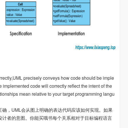
系
correctly,UML precisely conveys how code should be imple
 implemented code will correctly reflect the intent of the
tionships mean relative to your target programming langu
正确，UML会从图上明确的表达代码应该如何实现。如果
设计者的意图。你能买哦书每个关系相对于目标编程语言