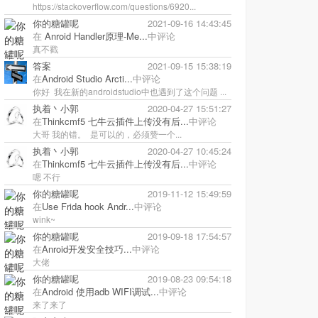
https://stackoverflow.com/questions/6920...
你的糖罐呢
2021-09-16 14:43:45
在
Anroid Handler原理-Me...
中评论
真不戳
答案
2021-09-15 15:38:19
在
Android Studio Arcti...
中评论
你好 我在新的androidstudio中也遇到了这个问题 ...
执着丶小郭
2020-04-27 15:51:27
在
Thinkcmf5 七牛云插件上传没有后...
中评论
大哥 我的错。 是可以的，必须赞一个...
执着丶小郭
2020-04-27 10:45:24
在
Thinkcmf5 七牛云插件上传没有后...
中评论
嗯 不行
你的糖罐呢
2019-11-12 15:49:59
在
Use Frida hook Andr...
中评论
wink~
你的糖罐呢
2019-09-18 17:54:57
在
Anroid开发安全技巧...
中评论
大佬
你的糖罐呢
2019-08-23 09:54:18
在
Android 使用adb WIFI调试...
中评论
来了来了