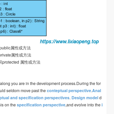
 +号表明public属性或方法
-号表明private属性或方法
s #标识protected 属性或方法
long you are in the development process.During the for
ould seldom move past the
conteptual perspective
.
Anal
tual and specification perspectives
.
Design model
d
sis on the
specification perspective
,and evolve into the
i