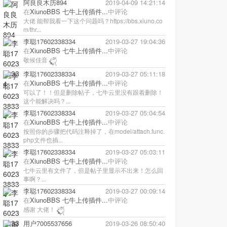
阿良良木历894
2019-04-09 14:21:14
在
XiunoBBS 七牛上传插件...
中评论
大佬 能帮我看一下这个问题吗？https://bbs.xiuno.co
m/thr...
李聪17602338334
2019-03-27 19:04:36
在
XiunoBBS 七牛上传插件...
中评论
敬候佳音
李聪17602338334
2019-03-27 05:11:18
在
XiunoBBS 七牛上传插件...
中评论
可以了！！但是删除帖子，七牛云里没有跟着删除！
这个能解决吗？...
李聪17602338334
2019-03-27 05:04:54
在
XiunoBBS 七牛上传插件...
中评论
按照你的步骤把代码注释掉了，在model/attach.func.
php文件也插...
李聪17602338334
2019-03-27 05:03:11
在
XiunoBBS 七牛上传插件...
中评论
七牛云里有文件了，但是帖子里显示不出来！怎么回
事啊？...
李聪17602338334
2019-03-27 00:09:14
在
XiunoBBS 七牛上传插件...
中评论
感谢 大佬！
用户7005537656
2019-03-26 08:50:40