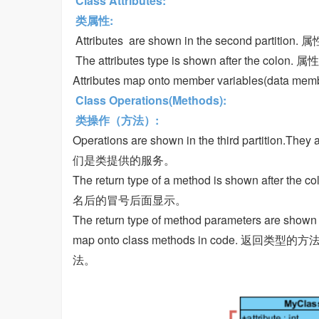
Class Attributes:
类属性:
Attributes are shown in the second parti
The attributes type is shown after the c
Attributes map onto member variables(
Class Operations(Methods):
类操作（方法）:
Operations are shown in the third partition
们是类提供的服务。
The return type of a method is shown after t
名后的冒号后面显示。
The return type of method parameters are shown 
map onto class methods in cod
法。