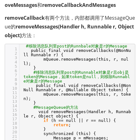
oveMessages
和
removeCallbackAndMessages
removeCallback
有两个方法，内部都调用了MessageQue
ue的
removeMessages(Handler h, Runnable r, Object 
object)
方法：
#移除消息队列里post的Runnbale对象是r的Message
1
public final void removeCallbacks(@NonNu
2
ll Runnable r) {
3
mQueue.removeMessages(this, r, nul
4
l);
5
}
6
#移除消息队列里post的Runnable对象是r且obj是
7
token的Message，如果token是null，则移除Runnabl
8
e对象是r的Message
9
public final void removeCallbacks(@Non
10
Null Runnable r, @Nullable Object token) {
11
mQueue.removeMessages(this, r, toke
12
n);
13
}
14
#MessageQueue的方法
15
void removeMessages(Handler h, Runnab
16
le r, Object object) {
17
if
(h == null || r == null) {
18
return
;
19
}
20
synchronized (this) {
21
Message p = mMessages;