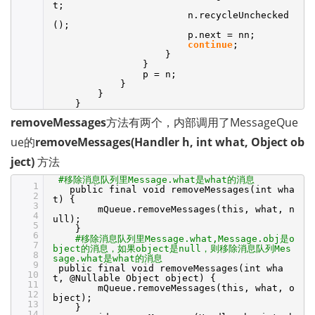
t;
n.recycleUnchecked
();
p.next = nn;
continue
;
}
}
p = n;
}
}
}
removeMessages
方法有两个，内部调用了MessageQue
ue的
removeMessages(Handler h, int what, Object ob
ject) 
方法
#移除消息队列里Message.what是what的消息
1
public final void removeMessages(int wha
2
t) {
3
mQueue.removeMessages(this, what, n
4
ull);
5
}
6
#移除消息队列里Message.what,Message.obj是o
7
bject的消息，如果object是null，则移除消息队列Mes
8
sage.what是what的消息
9
public final void removeMessages(int wha
10
t, @Nullable Object object) {
11
mQueue.removeMessages(this, what, o
12
bject);
13
}
14