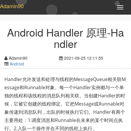
Adamin90
T
o
g
g
Android Handler 原理-Ha
l
e
ndler
n
a
v
Adamin90
2021-09-25 12:11:55
i
Android
g
a
t
Handler允许发送和处理与线程的MessageQueue相关联M
i
essage和Runnable对象。每一个Handler实例都与一个单
o
独的线程和该线程的消息队列相关联。当创建Handler的时
n
候，它被它创建的线程绑定。它把Message或Runnable对
象传递到消息队列，出队的时候执行它们。Handler有两个
主要用处：1.调度消息和Runnable在未来的某个时间点执
行。2.入队一个操作并在不同的线程上执行。