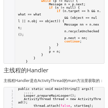
while
(p != null) {
Message n = p.next;
if
(n != null) {
if
(n.target == h && n.
what == what
&& (object == nul
l || n.obj == object)) {
Message nn = n.nex
t;
n.recycleUnchecked
();
p.next = nn;
continue
;
}
}
p = n;
}
}
}
主线程的Handler
主线程Handler是在ActivityThread的main方法里获取的：
public static void main(String[] args){
1
.....
2
Looper.prepareMainLooper();
3
ActivityThread thread = new ActivityThre
4
ad();
5
thread.attach(
false
, startSeq);
6