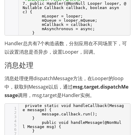
7. public Handler(@NonNull Looper looper, @
Nullable Callback callback, boolean asyn
c) {
mLooper = looper;
mQueue = looper.mQueue;
mCallback = callback;
mAsynchronous = async;
}
Handler总共有7个构造函数，分别应用在不同场景下，可
以设置消息是否异步，设置Looper，回调。
消息处理 
消息处理使用dispatchMessage方法，在Looper的loop
中，获取到Message以后，通过
msg.target.dispatchMe
ssage
调用，msg.target是Handler实例。
private static void handleCallback(Messag
1
e message) {
2
message.callback.run();
3
}
4
public void handleMessage(@NonNul
5
l Message msg) {
6
}
7