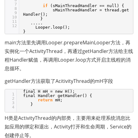
7
if
(sMainThreadHandler == null) {
8
sMainThreadHandler = thread.get
9
Handler();
10
}
11
.....
12
Looper.loop();
}
main方法里先调用Looper.prepareMainLooper方法，再
实例化一个ActivityThread，再通过getHandler方法给主线
程Handler赋值，再调用Looper.loop方式开启主线程的消
息循环。
getHandler方法获取了AcitivityThread的mH字段 
final H mH = new H();
1
final Handler getHandler() {
2
return
mH;
3
}
4
H类是ActivityThread的内部类，主要用来处理系统消息比
如应用的绑定和退出，Activity打开和生命周期，Service的
创建停止等。