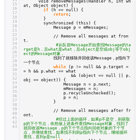
void removeMessages(Handler h, int wh
15
at, Object object) {
16
if
(h == null) {
17
return
;
18
}
19
synchronized (this) {
20
Message p = mMessages;
21
22
//
Remove all messages at fron
23
t.
24
#从队首Message开始查找Message的ta
25
rget是h，且what是what，且object是空或obj等于obj
26
ect的Message对象，
27
找到了就移除并回收该Message，p指向下
28
一个节点
29
while
(p != null && p.target =
30
= h && p.what == what
31
&& (object == null || p.
32
obj == object)) {
33
Message n = p.next;
34
mMessages = n;
35
p.recycleUnchecked();
36
p = n;
37
}
38
39
//
Remove all messages after fr
40
ont.
41
#经过上面的循环，如果p不是空，则获取
42
p的下个节点，依然做上述条件查找Message对象，找到了
43
就回收该Message，p的下个节点指向回收对象的下个节
点，并继续查找，如果找不到则p指向下个节点，继续循环
查找，直到p是null