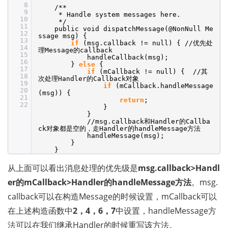
8
/**
9
* Handle system messages here.
10
*/
11
public void dispatchMessage(@NonNull Me
12
ssage msg) {
13
if
(msg.callback != null) {
//
优先处
14
理Message的callback
15
handleCallback(msg);
16
}
else
{
17
if
(mCallback != null) {
//
其
18
次处理Handler的Callback对象
19
if
(mCallback.handleMessage
20
(msg)) {
21
return
;
22
}
}
//msg
.callback和Handler的Callba
ck对象都是空的，走Handler的handleMessage方法
handleMessage(msg);
}
}
从上面可以看出消息处理的优先级是
msg.callback>Handl
er的mCallback>Handler的handleMessage方法
。msg.
callback可以在构造Message的时候设置，mCallback可以
在上述构造函数中
2，4，6，7
中设置，handleMessage方
法可以在我们继承Handler的时候重写该方法。