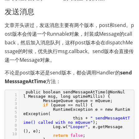
发送消息 
文章开头讲过，发送消息主要有两个版本，post和send。p
ost版本会传递一个Runnable对象，封装成Message的call
back，然后加入消息队列，这样post版本会在dispatchMe
ssage的时候，优先执行msg.callback。send版本会直接传
递一个Message对象。
不论是post版本还是send版本，都会调用Handler的
send
MesssageAtTime
方法：
public boolean sendMessageAtTime(@NonNul
1
l Message msg, long uptimeMillis) {
2
MessageQueue queue = mQueue;
3
if
(queue == null) {
4
RuntimeException e = new Runtim
5
eException(
6
this +
" sendMessageAtT
7
ime() called with no mQueue"
);
8
Log.w(
"Looper"
, e.getMessage
9
(), e);
10
return
false
;