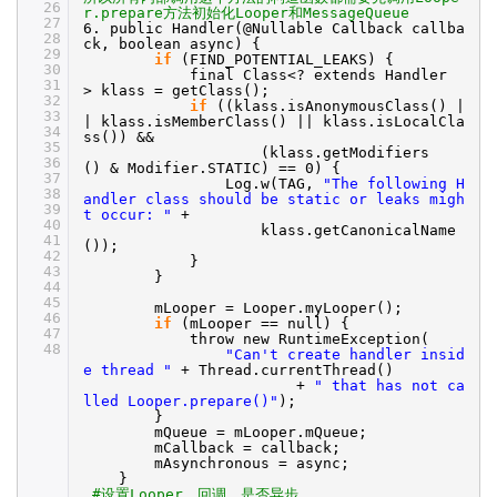
26
r.prepare方法初始化Looper和MessageQueue
27
6. public Handler(@Nullable Callback callba
28
ck, boolean async) {
29
if
(FIND_POTENTIAL_LEAKS) {
30
final Class<? extends Handler
31
> klass = getClass();
32
if
((klass.isAnonymousClass() |
33
| klass.isMemberClass() || klass.isLocalCla
34
ss()) &&
35
(klass.getModifiers
36
() & Modifier.STATIC) == 0) {
37
Log.w(TAG,
"The following H
38
andler class should be static or leaks migh
39
t occur: "
+
40
klass.getCanonicalName
41
());
42
}
43
}
44
45
mLooper = Looper.myLooper();
46
if
(mLooper == null) {
47
throw new RuntimeException(
48
"Can't create handler insid
e thread "
+ Thread.currentThread()
+
" that has not ca
lled Looper.prepare()"
);
}
mQueue = mLooper.mQueue;
mCallback = callback;
mAsynchronous = async;
}
#设置Looper，回调，是否异步