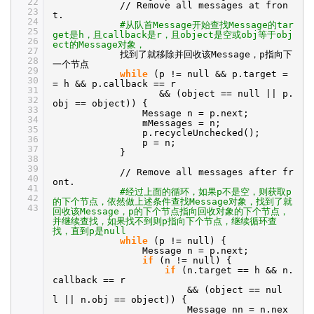
22
//
Remove all messages at fron
23
t.
24
#从队首Message开始查找Message的tar
25
get是h，且callback是r，且object是空或obj等于obj
26
ect的Message对象，
27
找到了就移除并回收该Message，p指向下
28
一个节点
29
while
(p != null && p.target =
30
= h && p.callback == r
31
&& (object == null || p.
32
obj == object)) {
33
Message n = p.next;
34
mMessages = n;
35
p.recycleUnchecked();
36
p = n;
37
}
38
39
//
Remove all messages after fr
40
ont.
41
#经过上面的循环，如果p不是空，则获取p
42
的下个节点，依然做上述条件查找Message对象，找到了就
43
回收该Message，p的下个节点指向回收对象的下个节点，
并继续查找，如果找不到则p指向下个节点，继续循环查
找，直到p是null
while
(p != null) {
Message n = p.next;
if
(n != null) {
if
(n.target == h && n.
callback == r
&& (object == nul
l || n.obj == object)) {
Message nn = n.nex