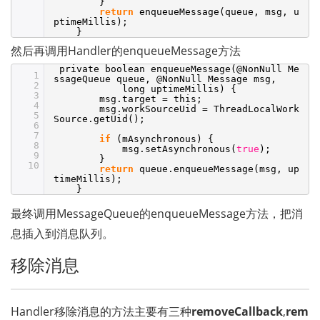
}
return
enqueueMessage(queue, msg, u
ptimeMillis);
}
然后再调用Handler的enqueueMessage方法
private boolean enqueueMessage(@NonNull Me
1
ssageQueue queue, @NonNull Message msg,
2
long uptimeMillis) {
3
msg.target = this;
4
msg.workSourceUid = ThreadLocalWork
5
Source.getUid();
6
7
if
(mAsynchronous) {
8
msg.setAsynchronous(
true
);
9
}
10
return
queue.enqueueMessage(msg, up
timeMillis);
}
最终调用MessageQueue的enqueueMessage方法，把消
息插入到消息队列。
移除消息
Handler移除消息的方法主要有三种
removeCallback
,
rem