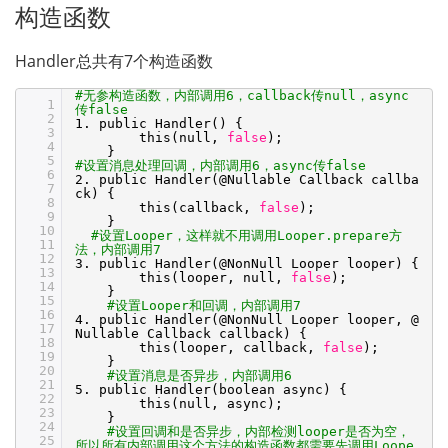
构造函数
Handler总共有7个构造函数
#无参构造函数，内部调用6，callback传null，async
1
传false
2
1. public Handler() {
3
this(null,
false
);
4
}
5
#设置消息处理回调，内部调用6，async传false
6
2. public Handler(@Nullable Callback callba
7
ck) {
8
this(callback,
false
);
9
}
10
#设置Looper，这样就不用调用Looper.prepare方
11
法，内部调用7
12
3. public Handler(@NonNull Looper looper) {
13
this(looper, null,
false
);
14
}
15
#设置Looper和回调，内部调用7
16
4. public Handler(@NonNull Looper looper, @
17
Nullable Callback callback) {
18
this(looper, callback,
false
);
19
}
20
#设置消息是否异步，内部调用6
21
5. public Handler(boolean async) {
22
this(null, async);
23
}
24
#设置回调和是否异步，内部检测looper是否为空，
25
所以所有内部调用这个方法的构造函数都需要先调用Loope