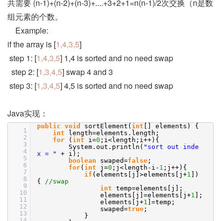
共需要 (n-1)+(n-2)+(n-3)+....+3+2+1=n(n-1)/2次交换（n是数
组元素的个数。
Example:
if the array is [
1,4,3,5
]
step 1: [
1,4,3,5
] 1,4 is sorted and no need swap
step 2: [
1,3,4,5
] swap 4 and 3
step 3: [
1,3,4,5
] 4,5 is sorted and no need swap
Java实现：
public
void
sortElement(
int
[] elements) {
1
int
length=elements.length;
2
for
(
int
i=
0
;i<length;i++){
3
System.out.println(
"sort out inde
4
x = "
+ i);
5
boolean
swaped=
false
;
6
for
(
int
j=
0
;j<length-i-
1
;j++){
7
if
(elements[j]>elements[j+
1
])
8
{
//swap
9
int
temp=elements[j];
10
elements[j]=elements[j+
1
];
11
elements[j+
1
]=temp;
12
swaped=
true
;
13
}
14