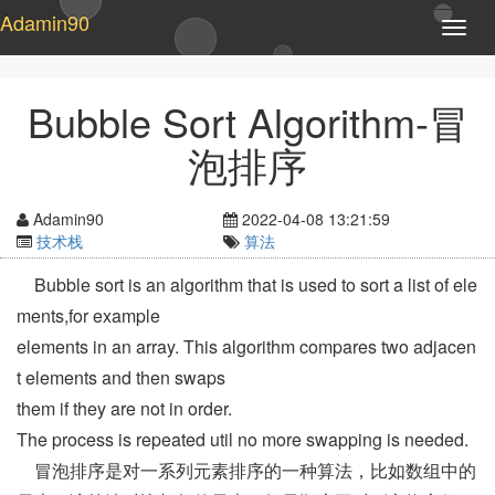
Adamin90
T
o
g
g
Bubble Sort Algorithm-冒
l
e
泡排序
n
a
v
Adamin90
2022-04-08 13:21:59
i
技术栈
算法
g
a
Bubble sort is an algorithm that is used to sort a list of ele
t
ments,for example
i
o
elements in an array. This algorithm compares two adjacen
n
t elements and then swaps
them if they are not in order.
The process is repeated util no more swapping is needed.
冒泡排序是对一系列元素排序的一种算法，比如数组中的