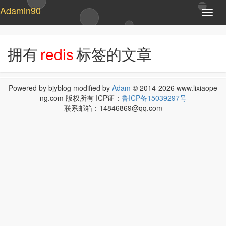
Adamin90
T
o
g
g
拥有
redis
标签的文章
l
e
n
a
Powered by bjyblog modified by
Adam
© 2014-2026 www.lixiaope
v
ng.com 版权所有 ICP证：
鲁ICP备15039297号
i
联系邮箱：14846869@qq.com
g
a
t
i
o
n