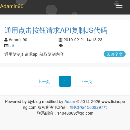
Adamin90
T
o
g
g
通用点击按钮请求API复制JS代码
l
e
Adamin90
2019-02-21 14:18:23
n
JS
a
通用复制js 请求api 获取复制内容
阅读全文
v
i
g
a
t
上一页
1
下一页
i
o
n
Powered by bjyblog modified by
Adam
© 2014-2026 www.lixiaope
ng.com 版权所有 ICP证：
鲁ICP备15039297号
联系邮箱：14846869@qq.com