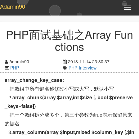
Adamin90
T
o
g
g
PHP面试基础之Array Fun
l
e
ctions
n
a
v
Adamin90
2018-11-14 23:30:37
i
PHP
PHP
Interview
g
a
array_change_key_case:
t
把数组中所有键名称修改小写或大写，默认小写
i
o
2.
array_chunk(array $array,int $size [, bool $preserve
n
_keys=false])
把一个数组拆分成多个，第三个参数为true表示保留原来
的键名
3.
array_column(array $input,mixed $column_key [,$in