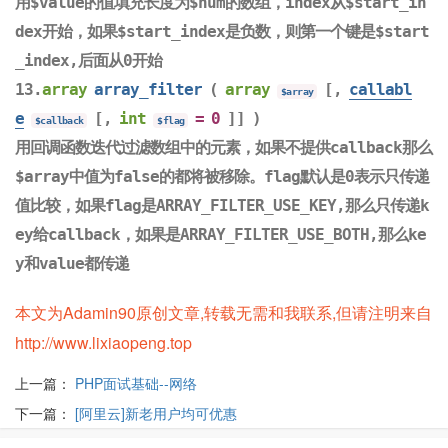
用$value的值填充长度为$num的数组，index从$start_in
dex开始，如果$start_index是负数，则第一个键是$start
_index,后面从0开始
13.
array
array_filter
(
array
[,
callabl
$array
e
[,
int
= 0
]] )
$callback
$flag
用回调函数迭代过滤数组中的元素，如果不提供callback那么
$array中值为false的都将被移除。flag默认是0表示只传递
值比较，如果flag是ARRAY_FILTER_USE_KEY,那么只传递k
ey给callback，如果是ARRAY_FILTER_USE_BOTH,那么ke
y和value都传递
本文为Adamin90原创文章,转载无需和我联系,但请注明来自
http://www.lixiaopeng.top
上一篇：
PHP面试基础--网络
下一篇：
[阿里云]新老用户均可优惠