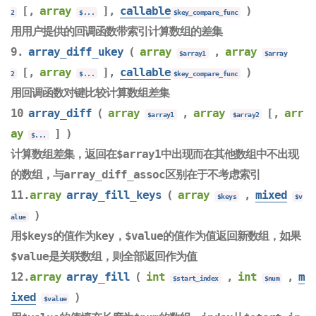
[,
array
],
callable
)
2
$...
$key_compare_func
用用户提供的回调函数带索引计算数组的差集
9.
array_diff_ukey
(
array
,
array
$array1
$array
[,
array
],
callable
)
2
$...
$key_compare_func
用回调函数对键比较计算数组差集
10
array_diff
(
array
,
array
[,
arr
$array1
$array2
ay
] )
$...
计算数组差集，返回在$array1中出现而在其他数组中不出现
的数组，与array_diff_assoc区别在于不考虑索引
11.
array
array_fill_keys
(
array
,
mixed
$keys
$v
)
alue
用$keys的值作为key，$value的值作为值返回新数组，如果
$value是关联数组，则全部返回作为值
12.
array
array_fill
(
int
,
int
,
m
$start_index
$num
ixed
)
$value