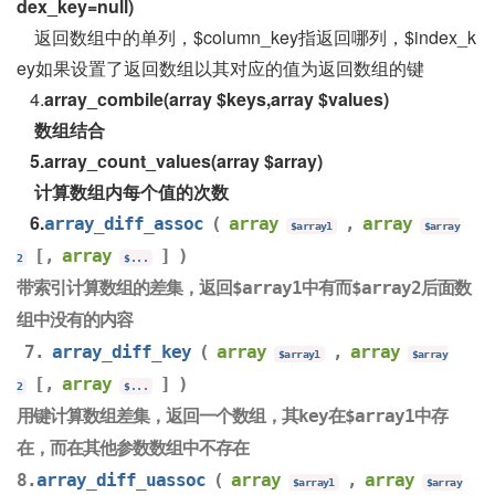
dex_key=null)
返回数组中的单列，$column_key指返回哪列，$index_k
ey如果设置了返回数组以其对应的值为返回数组的键
4.
array_combile(array $keys,array $values)
数组结合
5.array_count_values(array $array)
计算数组内每个值的次数
6.
array_diff_assoc
(
array
,
array
$array1
$array
[,
array
] )
2
$...
带索引计算数组的差集，返回$array1中有而$array2后面数
组中没有的内容
7.
array_diff_key
(
array
,
array
$array1
$array
[,
array
] )
2
$...
用键计算数组差集，返回一个数组，其key在$array1中存
在，而在其他参数数组中不存在
8.
array_diff_uassoc
(
array
,
array
$array1
$array