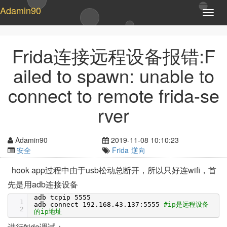
Adamin90
T
o
g
g
Frida连接远程设备报错:F
l
e
ailed to spawn: unable to
n
a
connect to remote frida-se
v
i
rver
g
a
t
Adamin90
2019-11-08 10:10:23
i
安全
Frida
逆向
o
n
hook app过程中由于usb松动总断开，所以只好连wifi，首
先是用adb连接设备
adb tcpip 5555
1
adb connect 192.168.43.137:5555
#ip是远程设备
2
的ip地址
进行frida调试：