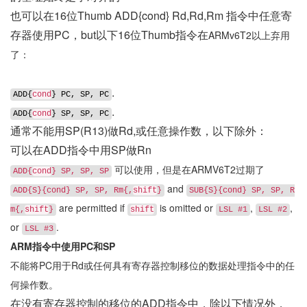
也可以在16位Thumb ADD{cond} Rd,Rd,Rm 指令中任意寄
存器使用PC，but以下16位Thumb指令在
ARMv6T2以上弃用
了：
.
ADD{
cond
} PC, SP, PC
.
ADD{
cond
} SP, SP, PC
通常不能用SP(R13)做Rd,或任意操作数，以下除外：
可以在ADD指令中用SP做Rn
可以使用，但是在ARMV6T2过期了
ADD{
cond
} SP, SP, SP
and
ADD{S}{cond} SP, SP, Rm{,
shift
}
SUB{S}{cond} SP, SP, R
are permitted if
is omitted or
,
,
m{,
shift
}
shift
LSL #1
LSL #2
or
.
LSL #3
ARM指令中使用PC和SP
不能将PC用于Rd或任何具有寄存器控制移位的数据处理指令中的任
何操作数。
在没有寄存器控制的移位的ADD指令中，除以下情况外，