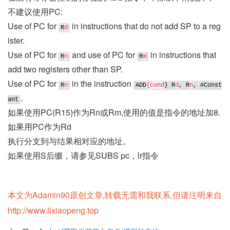
不建议使用PC:
Use of PC for
in instructions that do not add SP to a reg
R
d
ister.
Use of PC for
and use of PC for
in instructions that
R
n
R
m
add two registers other than SP.
Use of PC for
in the instruction
R
n
ADD
{cond
} R
d
, R
n
, #Const
.
ant
如果使用PC(R15)作为Rn或Rm,使用的值是指令的地址加8.
如果用PC作为Rd
执行分支到与结果相对应的地址。
如果使用S后缀，请参见SUBS pc，lr指令
本文为Adamin90原创文章,转载无需和我联系,但请注明来自
http://www.lixiaopeng.top