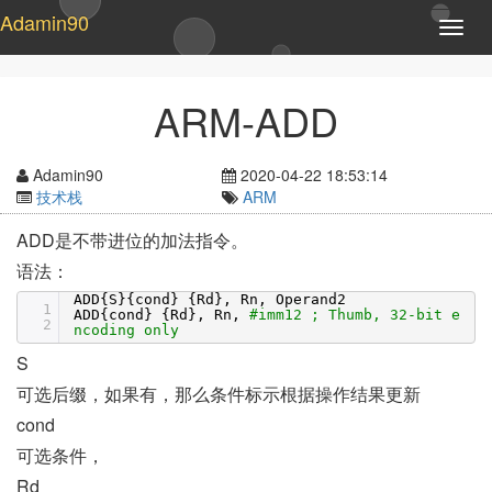
Adamin90
T
o
g
g
ARM-ADD
l
e
n
Adamin90
2020-04-22 18:53:14
a
技术栈
ARM
v
i
ADD是不带进位的加法指令。
g
语法：
a
t
ADD{S}{cond} {Rd}, Rn, Operand2
1
i
ADD{cond} {Rd}, Rn,
#imm12 ; Thumb, 32-bit e
2
ncoding only
o
n
S
可选后缀，如果有，那么条件标示根据操作结果更新
cond
可选条件，
Rd