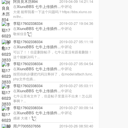
阿良良木历894
2019-04-09 14:21:14
在
XiunoBBS 七牛上传插件...
中评论
大佬 能帮我看一下这个问题吗？https://bbs.xiuno.co
m/thr...
李聪17602338334
2019-03-27 19:04:36
在
XiunoBBS 七牛上传插件...
中评论
敬候佳音
李聪17602338334
2019-03-27 05:11:18
在
XiunoBBS 七牛上传插件...
中评论
可以了！！但是删除帖子，七牛云里没有跟着删除！
这个能解决吗？...
李聪17602338334
2019-03-27 05:04:54
在
XiunoBBS 七牛上传插件...
中评论
按照你的步骤把代码注释掉了，在model/attach.func.
php文件也插...
李聪17602338334
2019-03-27 05:03:11
在
XiunoBBS 七牛上传插件...
中评论
七牛云里有文件了，但是帖子里显示不出来！怎么回
事啊？...
李聪17602338334
2019-03-27 00:09:14
在
XiunoBBS 七牛上传插件...
中评论
感谢 大佬！
用户7005537656
2019-03-26 08:50:40