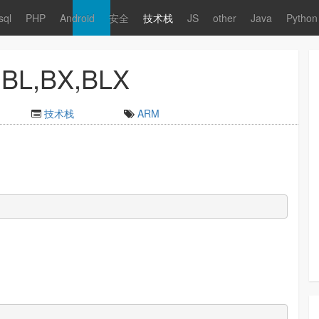
sql
PHP
Android
安全
技术栈
JS
other
Java
Python
BL,BX,BLX
技术栈
ARM