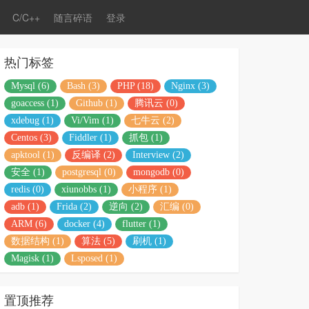
C/C++
随言碎语
登录
热门标签
Mysql (6)
Bash (3)
PHP (18)
Nginx (3)
goaccess (1)
Github (1)
腾讯云 (0)
xdebug (1)
Vi/Vim (1)
七牛云 (2)
Centos (3)
Fiddler (1)
抓包 (1)
apktool (1)
反编译 (2)
Interview (2)
安全 (1)
postgresql (0)
mongodb (0)
redis (0)
xiunobbs (1)
小程序 (1)
adb (1)
Frida (2)
逆向 (2)
汇编 (0)
ARM (6)
docker (4)
flutter (1)
数据结构 (1)
算法 (5)
刷机 (1)
Magisk (1)
Lsposed (1)
置顶推荐