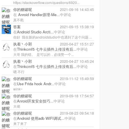
https://stackoverflow.com/questions/6920...
你的糖罐呢
2021-09-16 14:43:45
在
Anroid Handler原理-Me...
中评论
真不戳
答案
2021-09-15 15:38:19
在
Android Studio Arcti...
中评论
你好 我在新的androidstudio中也遇到了这个问题 ...
执着丶小郭
2020-04-27 15:51:27
在
Thinkcmf5 七牛云插件上传没有后...
中评论
大哥 我的错。 是可以的，必须赞一个...
执着丶小郭
2020-04-27 10:45:24
在
Thinkcmf5 七牛云插件上传没有后...
中评论
嗯 不行
你的糖罐呢
2019-11-12 15:49:59
在
Use Frida hook Andr...
中评论
wink~
你的糖罐呢
2019-09-18 17:54:57
在
Anroid开发安全技巧...
中评论
大佬
你的糖罐呢
2019-08-23 09:54:18
在
Android 使用adb WIFI调试...
中评论
来了来了