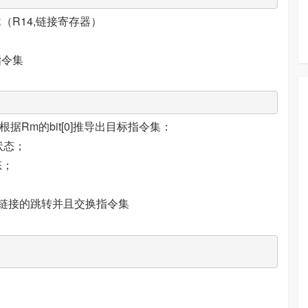
R（R14,链接寄存器）
换指令集
Rm的bit[0]推导出目标指令集：
状态；
态；
ion set ,带链接的跳转并且交换指令集