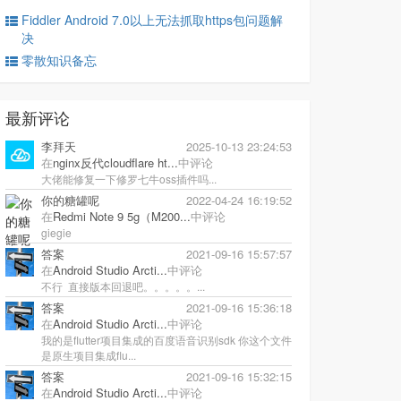
Fiddler Android 7.0以上无法抓取https包问题解
决
零散知识备忘
最新评论
李拜天
2025-10-13 23:24:53
在
nginx反代cloudflare ht...
中评论
大佬能修复一下修罗七牛oss插件吗...
你的糖罐呢
2022-04-24 16:19:52
在
Redmi Note 9 5g（M200...
中评论
giegie
答案
2021-09-16 15:57:57
在
Android Studio Arcti...
中评论
不行 直接版本回退吧。。。。。...
答案
2021-09-16 15:36:18
在
Android Studio Arcti...
中评论
我的是flutter项目集成的百度语音识别sdk 你这个文件
是原生项目集成flu...
答案
2021-09-16 15:32:15
在
Android Studio Arcti...
中评论