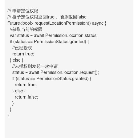
/// 申请定位权限
/// 授予定位权限返回true， 否则返回false
Future<bool> requestLocationPermission() async {
//获取当前的权限
var status = await Permission.location.status;
if (status == PermissionStatus.granted) {
//已经授权
return true;
} else {
//未授权则发起一次申请
status = await Permission.location.request();
if (status == PermissionStatus.granted) {
return true;
} else {
return false;
}
}
}