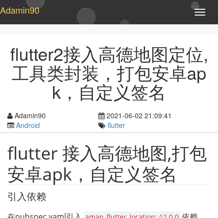
Adamin90
T
o
g
g
flutter2接入高德地图定位,
l
e
工具类封装，打包安卓ap
n
a
k，自定义签名
v
i
g
Adamin90
2021-06-02 21:09:41
a
Android
flutter
t
i
flutter 接入高德地图,打包
o
n
安卓apk，自定义签名
引入依赖
在pubspec.yaml引入 
 依赖，
amap_flutter_location: ^2.0.0