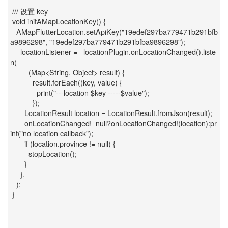
/// 设置 key
void initAMapLocationKey() {
AMapFlutterLocation.setApiKey("19edef297ba779471b291bfb
a9896298", "19edef297ba779471b291bfba9896298");
_locationListener = _locationPlugin.onLocationChanged().liste
n(
(Map<String, Object> result) {
result.forEach((key, value) {
print("---location $key -----$value");
});
LocationResult location = LocationResult.fromJson(result);
onLocationChanged!=null?onLocationChanged!(location):pr
int("no location callback");
if (location.province != null) {
stopLocation();
}
},
);
}