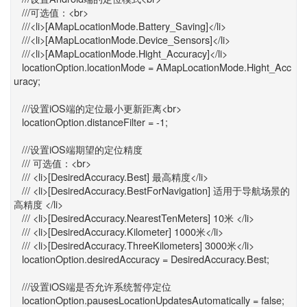
///可选值：<br>
///<li>[AMapLocationMode.Battery_Saving]</li>
///<li>[AMapLocationMode.Device_Sensors]</li>
///<li>[AMapLocationMode.Hight_Accuracy]</li>
locationOption.locationMode = AMapLocationMode.Hight_Acc
uracy;
///设置iOS端的定位最小更新距离<br>
locationOption.distanceFilter = -1;
///设置iOS端期望的定位精度
/// 可选值：<br>
/// <li>[DesiredAccuracy.Best] 最高精度</li>
/// <li>[DesiredAccuracy.BestForNavigation] 适用于导航场景的
高精度 </li>
/// <li>[DesiredAccuracy.NearestTenMeters] 10米 </li>
/// <li>[DesiredAccuracy.Kilometer] 1000米</li>
/// <li>[DesiredAccuracy.ThreeKilometers] 3000米</li>
locationOption.desiredAccuracy = DesiredAccuracy.Best;
///设置iOS端是否允许系统暂停定位
locationOption.pausesLocationUpdatesAutomatically = false;