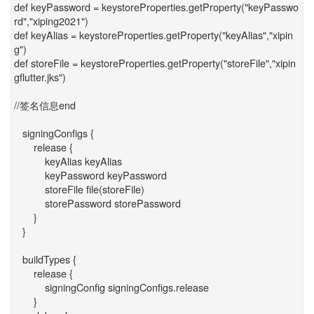
def keyPassword = keystoreProperties.getProperty("keyPasswo
rd","xiping2021")
def keyAlias = keystoreProperties.getProperty("keyAlias","xipin
g")
def storeFile = keystoreProperties.getProperty("storeFile","xipin
gflutter.jks")
//签名信息end
signingConfigs {
release {
keyAlias keyAlias
keyPassword keyPassword
storeFile file(storeFile)
storePassword storePassword
}
}
buildTypes {
release {
signingConfig signingConfigs.release
}