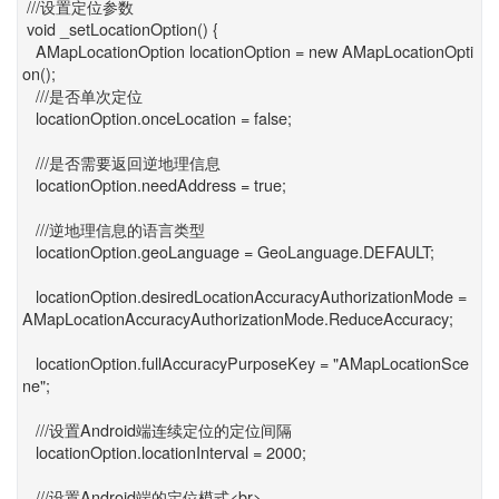
///设置定位参数
void _setLocationOption() {
AMapLocationOption locationOption = new AMapLocationOpti
on();
///是否单次定位
locationOption.onceLocation = false;
///是否需要返回逆地理信息
locationOption.needAddress = true;
///逆地理信息的语言类型
locationOption.geoLanguage = GeoLanguage.DEFAULT;
locationOption.desiredLocationAccuracyAuthorizationMode =
AMapLocationAccuracyAuthorizationMode.ReduceAccuracy;
locationOption.fullAccuracyPurposeKey = "AMapLocationSce
ne";
///设置Android端连续定位的定位间隔
locationOption.locationInterval = 2000;
///设置Android端的定位模式<br>