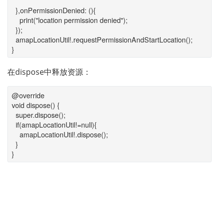
},onPermissionDenied: (){
print("location permission denied");
});
amapLocationUtil!.requestPermissionAndStartLocation();
}
在dispose中释放资源：
@override
void dispose() {
super.dispose();
if(amapLocationUtil!=null){
amapLocationUtil!.dispose();
}
}