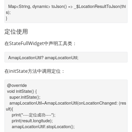
Map<String, dynamic> toJson() => _$LocationResultToJson(thi
s);
}
定位使用
在StateFullWidget中声明工具类：
AmapLocationUtil? amapLocationUtil;
在initState方法中调用定位：
@override
void initState() {
super.initState();
amapLocationUtil=AmapLocationUtil(onLocationChanged: (res
ult){
print("----定位成功----");
print(result.longitude);
amapLocationUtil!.stopLocation();