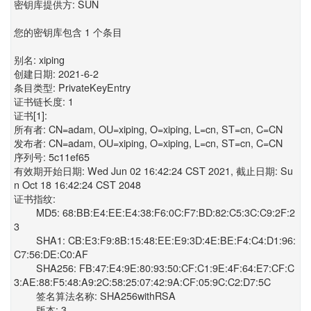
密钥库提供方: SUN
您的密钥库包含 1 个条目
别名: xiping
创建日期: 2021-6-2
条目类型: PrivateKeyEntry
证书链长度: 1
证书[1]:
所有者: CN=adam, OU=xiping, O=xiping, L=cn, ST=cn, C=CN
发布者: CN=adam, OU=xiping, O=xiping, L=cn, ST=cn, C=CN
序列号: 5c11ef65
有效期开始日期: Wed Jun 02 16:42:24 CST 2021, 截止日期: Su
n Oct 18 16:42:24 CST 2048
证书指纹:
MD5: 68:BB:E4:EE:E4:38:F6:0C:F7:BD:82:C5:3C:C9:2F:2
3
SHA1: CB:E3:F9:8B:15:48:EE:E9:3D:4E:BE:F4:C4:D1:96:
C7:56:DE:C0:AF
SHA256: FB:47:E4:9E:80:93:50:CF:C1:9E:4F:64:E7:CF:C
3:AE:88:F5:48:A9:2C:58:25:07:42:9A:CF:05:9C:C2:D7:5C
签名算法名称: SHA256withRSA
版本: 3