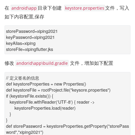
在 
目录下创建  
文件，写入
android\app
keystore.properties
如下内容配置,保存
storePassword=xiping2021
keyPassword=xiping2021
keyAlias=xiping
storeFile=xipingflutter.jks
修改 
 文件，增加如下配置
andorid\app\build.gradle
// 定义签名的信息
def keystoreProperties = new Properties()
def keystoreFile = rootProject.file("keysore.properties")
if (keystoreFile.exists()) {
keystoreFile.withReader('UTF-8') { reader ->
keystoreProperties.load(reader)
}
}
def storePassword = keystoreProperties.getProperty("storePass
word","xiping2021")