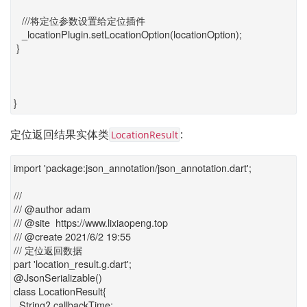
///将定位参数设置给定位插件
_locationPlugin.setLocationOption(locationOption);
}
}
定位返回结果实体类
:
LocationResult
import 'package:json_annotation/json_annotation.dart';
///
/// @author adam
/// @site https://www.lixiaopeng.top
/// @create 2021/6/2 19:55
/// 定位返回数据
part 'location_result.g.dart';
@JsonSerializable()
class LocationResult{
String? callbackTime;