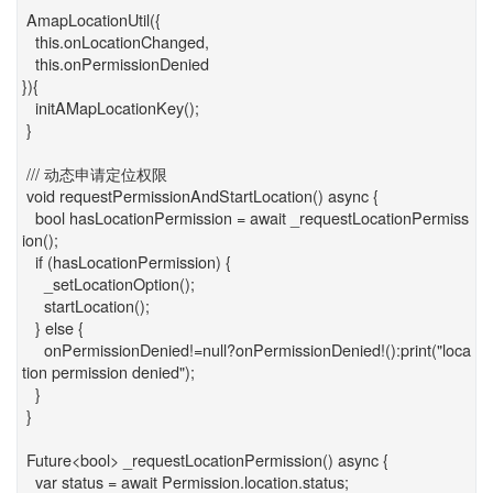
AmapLocationUtil({
this.onLocationChanged,
this.onPermissionDenied
}){
initAMapLocationKey();
}
/// 动态申请定位权限
void requestPermissionAndStartLocation() async {
bool hasLocationPermission = await _requestLocationPermiss
ion();
if (hasLocationPermission) {
_setLocationOption();
startLocation();
} else {
onPermissionDenied!=null?onPermissionDenied!():print("loca
tion permission denied");
}
}
Future<bool> _requestLocationPermission() async {
var status = await Permission.location.status;