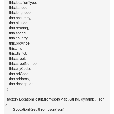
this.locationType,
this.latitude,
this.longitude,
this.accuracy,
this.altitude,
this.bearing,
this.speed,
this.country,
this.province,
this.city,
this.district,
this.street,
this.streetNumber,
this.cityCode,
this.adCode,
this.address,
this.description,
});
factory LocationResult.fromJson(Map<String, dynamic> json) =
>
_$LocationResultFromJson(json);