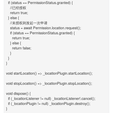
if (status == PermissionStatus.granted) {
//已经授权
return true;
} else {
//未授权则发起一次申请
status = await Permission.location.request();
if (status == PermissionStatus.granted) {
return true;
} else {
return false;
}
}
}
void startLocation() => _locationPlugin.startLocation();
void stopLocation() => _locationPlugin.stopLocation();
void dispose() {
if (_locationListener != null) _locationListener!.cancel();
if (_locationPlugin != null) _locationPlugin.destroy();
}