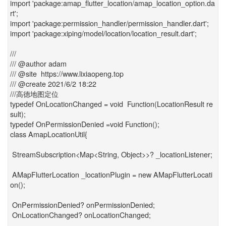
import 'package:amap_flutter_location/amap_location_option.da
rt';
import 'package:permission_handler/permission_handler.dart';
import 'package:xiping/model/location/location_result.dart';
///
/// @author adam
/// @site https://www.lixiaopeng.top
/// @create 2021/6/2 18:22
///高德地图定位
typedef OnLocationChanged = void Function(LocationResult re
sult);
typedef OnPermissionDenied =void Function();
class AmapLocationUtil{
StreamSubscription<Map<String, Object>>? _locationListener;
AMapFlutterLocation _locationPlugin = new AMapFlutterLocati
on();
OnPermissionDenied? onPermissionDenied;
OnLocationChanged? onLocationChanged;