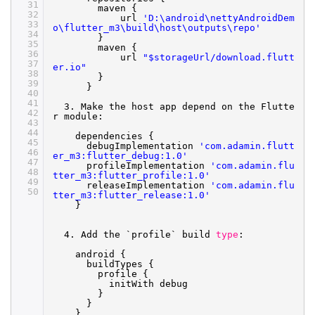
31
maven {
32
url
'D:\android\nettyAndroidDem
33
o\flutter_m3\build\host\outputs\repo'
34
}
35
maven {
36
url
"$storageUrl/download.flutt
37
er.io"
38
}
39
}
40
41
3. Make the host app depend on the Flutte
42
r module:
43
44
dependencies {
45
debugImplementation
'com.adamin.flutt
46
er_m3:flutter_debug:1.0'
47
profileImplementation
'com.adamin.flu
48
tter_m3:flutter_profile:1.0'
49
releaseImplementation
'com.adamin.flu
50
tter_m3:flutter_release:1.0'
}
4. Add the `profile` build
type
:
android {
buildTypes {
profile {
initWith debug
}
}
}