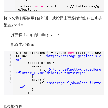
To learn
more
, visit https:
//flutter
.dev
/g
o/build-aar
接下来我们要使用aar的话，就按照上面终端输出的四步去
配置gradle：
打开宿主app的build.gradle
配置本地仓库
String storageUrl = System.
env
.FLUTTER_STORA
1
GE_BASE_URL ?:
"https://storage.googleapis.c
2
om"
3
repositories {
4
maven {
5
url
'D:\android\nettyAndroidDemo
6
\flutter_m3\build\host\outputs\repo'
7
}
8
maven {
9
url
"$storageUrl/download.flutte
r.io"
}
}
3.
添加依赖 