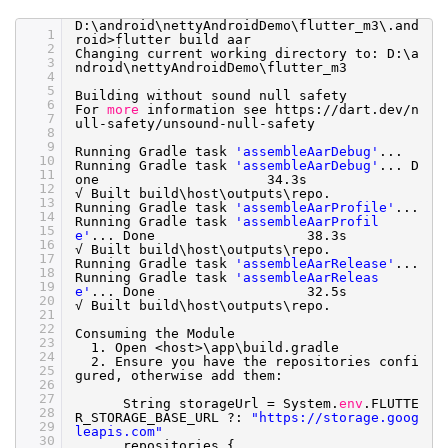
D:\android\nettyAndroidDemo\flutter_m3\.and
1
roid>flutter build aar
2
Changing current working directory to: D:\a
3
ndroid\nettyAndroidDemo\flutter_m3
4
5
Building without sound null safety
6
For
more
information see https:
//dart
.dev
/n
7
ull-safety/unsound-null-safety
8
9
Running Gradle task
'assembleAarDebug'
...
10
Running Gradle task
'assembleAarDebug'
... D
11
one 34.3s
12
√ Built build\host\outputs\repo.
13
Running Gradle task
'assembleAarProfile'
...
14
Running Gradle task
'assembleAarProfil
15
e'
... Done 38.3s
16
√ Built build\host\outputs\repo.
17
Running Gradle task
'assembleAarRelease'
...
18
Running Gradle task
'assembleAarReleas
19
e'
... Done 32.5s
20
√ Built build\host\outputs\repo.
21
22
Consuming the Module
23
1. Open <host>\app\build.gradle
24
2. Ensure you have the repositories confi
25
gured, otherwise add them:
26
27
String storageUrl = System.
env
.FLUTTE
28
R_STORAGE_BASE_URL ?:
"https://storage.goog
29
leapis.com"
30
repositories {