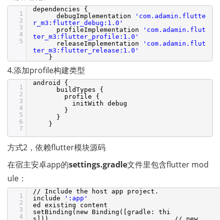
dependencies {
1
debugImplementation
'com.adamin.flutte
2
r_m3:flutter_debug:1.0'
3
profileImplementation
'com.adamin.flut
4
ter_m3:flutter_profile:1.0'
5
releaseImplementation
'com.adamin.flut
ter_m3:flutter_release:1.0'
}
4.添加profile构建类型
android {
1
buildTypes {
2
profile {
3
initWith debug
4
}
5
}
6
}
7
方式2，依赖flutter模块源码 
在宿主安卓app的
settings.gradle
文件里包含flutter mod
ule：
//
Include the host app project.
1
include
':app'
2
ed existing content
3
setBinding(new Binding([gradle: thi
4
s]))
//
new