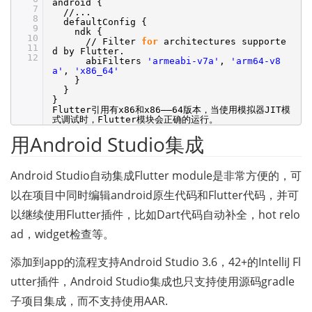
android {
7
//
...
8
defaultConfig {
9
ndk {
10
//
Filter
for
architectures supporte
11
d by Flutter.
12
abiFilters
'armeabi-v7a'
,
'arm64-v8
a'
,
'x86_64'
}
}
}
Flutter引用有x86和x86——64版本，当使用模拟器JIT模
式调试时，Flutter模块会正确的运行。
用Android Studio集成
Android Studio自动集成Flutter module是非常方便的，可
以在项目中同时编辑android原生代码和Flutter代码，并可
以继续使用Flutter插件，比如Dart代码自动补全，hot relo
ad，widget检查等。
添加到app的流程支持Android Studio 3.6，42+的IntelliJ Fl
utter插件，Android Studio集成也只支持使用源码gradle
子项目集成，而不支持使用AAR.