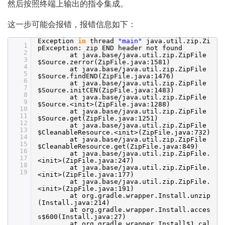
然后按照终端上输出的指令集成。
这一步可能会报错，报错信息如下：
Exception
in
thread
"main"
java.util.zip.Zi
1
pException: zip END header not found
2
at java.base
/java
.util.zip.ZipFile
3
$Source.zerror(ZipFile.java:1581)
4
at java.base
/java
.util.zip.ZipFile
5
$Source.findEND(ZipFile.java:1476)
6
at java.base
/java
.util.zip.ZipFile
7
$Source.initCEN(ZipFile.java:1483)
8
at java.base
/java
.util.zip.ZipFile
9
$Source.<init>(ZipFile.java:1288)
10
at java.base
/java
.util.zip.ZipFile
11
$Source.get(ZipFile.java:1251)
12
at java.base
/java
.util.zip.ZipFile
13
$CleanableResource.<init>(ZipFile.java:732)
14
at java.base
/java
.util.zip.ZipFile
15
$CleanableResource.get(ZipFile.java:849)
16
at java.base
/java
.util.zip.ZipFile.
17
<init>(ZipFile.java:247)
18
at java.base
/java
.util.zip.ZipFile.
19
<init>(ZipFile.java:177)
at java.base
/java
.util.zip.ZipFile.
<init>(ZipFile.java:191)
at org.gradle.wrapper.Install.unzip
(Install.java:214)
at org.gradle.wrapper.Install.acces
s$600(Install.java:27)
at org.gradle.wrapper.Install$1.cal