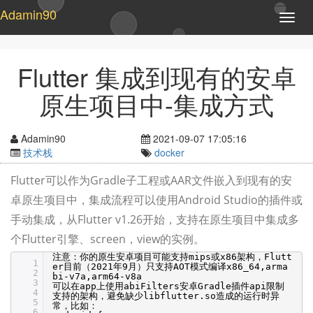
Adamin90
T
o
g
g
Flutter 集成到现有的安卓
l
e
原生项目中-集成方式
n
a
v
Adamin90
2021-09-07 17:05:16
i
技术栈
docker
g
a
Flutter可以作为Gradle子工程或AAR文件嵌入到现有的安
t
卓原生项目中，集成流程可以使用Android Studio的插件或
i
o
手动集成，从Flutter v1.26开始，支持在原生项目中集成多
n
个Flutter引擎、screen，view的实例。
注意：你的原生安卓项目可能支持mips或x86架构，Flutt
1
er目前（2021年9月）只支持AOT模式编译x86_64,arma
2
bi-v7a,arm64-v8a
3
可以在app上使用abiFilters安卓Gradle插件api限制
4
支持的架构，避免缺少libflutter.so造成的运行时异
5
常，比如：
6