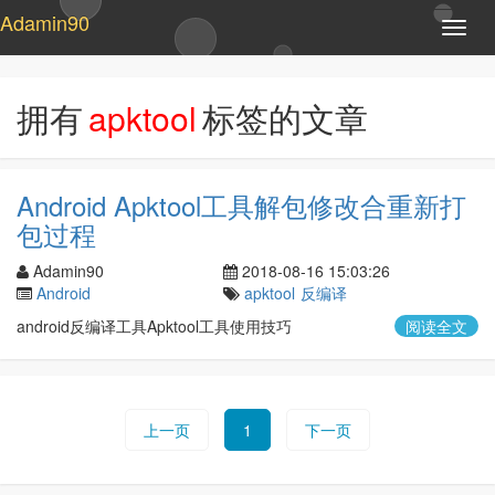
Adamin90
T
o
g
g
拥有
apktool
标签的文章
l
e
n
a
Android Apktool工具解包修改合重新打
v
包过程
i
g
Adamin90
2018-08-16 15:03:26
a
Android
apktool
反编译
t
i
android反编译工具Apktool工具使用技巧
阅读全文
o
n
上一页
1
下一页